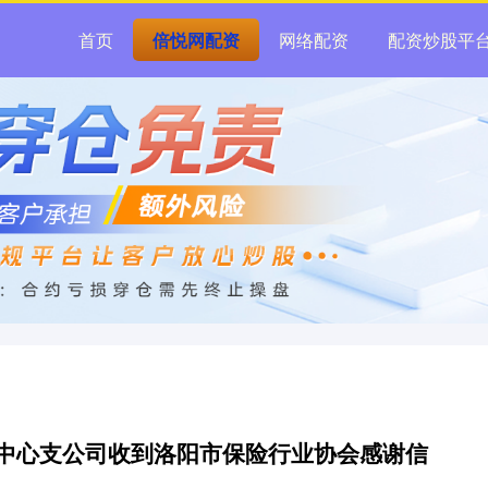
首页
倍悦网配资
网络配资
配资炒股平
阳中心支公司收到洛阳市保险行业协会感谢信