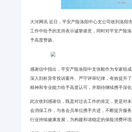
大河网讯 近日，平安产险洛阳中心支公司收到洛阳
工作中给予的支持表示诚挚谢意，同时对平安产险洛
予高度赞扬。
感谢信中指出，平安产险洛阳中支张毅作为专家组成
深入剖析异常投诉案件、严守评审纪律，有效提升了
精神和专业能力给予高度认可，并期待继续携手深化
此次收到感谢信，既是对过去工作的肯定，更是对未
会消保工作，与各会员单位携手共进，不断提升服务
行业持续健康发展，为构建和谐稳定的保险消费环境