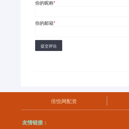
你的昵称
*
你的邮箱
*
提交评论
倍悦网配资
友情链接：