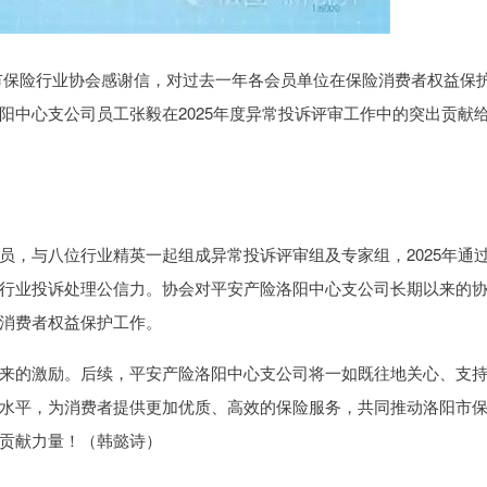
市保险行业协会感谢信，对过去一年各会员单位在保险消费者权益保
阳中心支公司员工张毅在2025年度异常投诉评审工作中的突出贡献
员，与八位行业精英一起组成异常投诉评审组及专家组，2025年通
行业投诉处理公信力。协会对平安产险洛阳中心支公司长期以来的
消费者权益保护工作。
来的激励。后续，平安产险洛阳中心支公司将一如既往地关心、支
水平，为消费者提供更加优质、高效的保险服务，共同推动洛阳市
贡献力量！（韩懿诗）