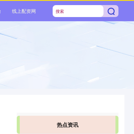
台
线上配资网
热点资讯