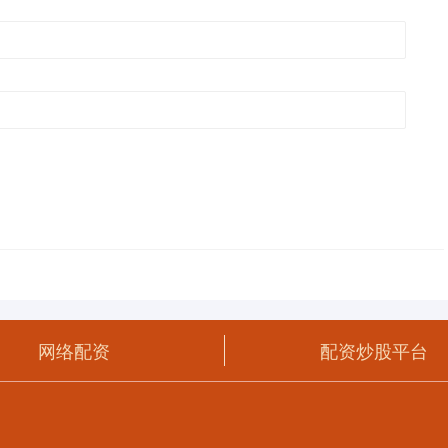
网络配资
配资炒股平台