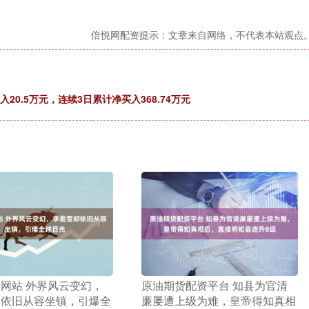
倍悦网配资提示：文章来自网络，不代表本站观点
20.5万元，连续3日累计净买入368.74万元
资网站 外界风云变幻，
​原油期货配资平台 知县为官清
却依旧从容坐镇，引爆全
廉屡遭上级为难，皇帝得知真相