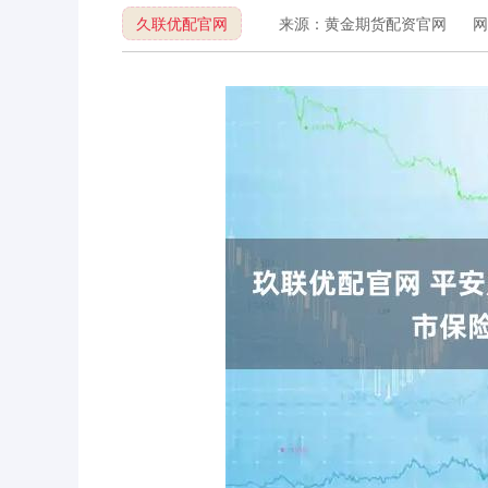
久联优配官网
来源：黄金期货配资官网
网