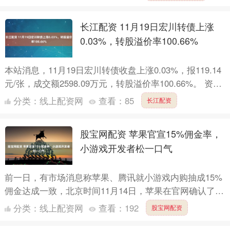
发银行....
长江配资 11月19日宏川转债上涨
0.03%，转股溢价率100.66%
本站消息，11月19日宏川转债收盘上涨0.03%，报119.14
元/张，成交额2598.09万元，转股溢价率100.66%。 资料
显示，宏川转债信用级别为“AA....
分类：
线上配资网
查看：
85
长江配资
股宝网配资 苹果官宣15%佣金率，
小游戏开发者松一口气
前一日，有市场消息称苹果、腾讯就小游戏内购抽成15%
佣金达成一致，北京时间11月14日，苹果在官网确认了这
一消息。 “苹果App Store支持小程序（Mini....
分类：
线上配资网
查看：
192
股宝网配资