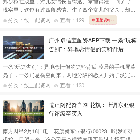
郑少秋在戏里，对儿女情长看得透、拿捏得准， 可到了
现实里，这位有过四段感情、生了四个女儿的父亲，却让
亲闺女们，走出了完全不一样的人生路。 都是一个爹的
分类：
线上配资网
查看：
129
申宝配资app
闺女，为啥....
广州卓信宝配资APP下载 一条“玩笑
告别”：异地恋情侣的笑料背后
一条“玩笑告别”：异地恋情侣的笑料背后 凌晨的手机屏幕
亮了，一条消息横空而来，两地分隔的恋人开始了没完没
了的小逗趣。隔着千山万水的彼此，用幽默包裹着不能相
分类：
线上配资网
查看：
130
见的焦....
道正网配资官网 花旗：上调东亚银
行评级至买入
南方财经2月16日电，花旗就东亚银行(00023.HK)发布研
报称，展望未来，该公司基本经营表现可胜过市场预期，