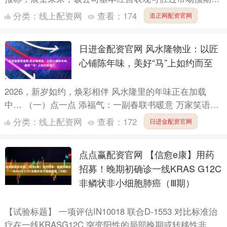
估值也有吸引力，此前获纳入恒生综合指数，意味着未....
分类：
线上配资网
查看：
174
道正网配资官网
日进金配资官网 风水隆物业：以匠
心铺陈年味，美好“马”上如约而至
2026，新岁如约，焕彩相伴 风水隆里的年味正在加载
中… （一）点一点 添福气：一副春联书暖意 万家笑语聚
福缘 风水隆物业暖心筹备写春联活动——红纸铺展，墨
分类：
线上配资网
查看：
172
日进金配资官网
香挥....
点点赢配资官网 【信愈e康】用药
招募！晚期初确诊一线KRAS G12C
非鳞状非小细胞肺癌（Ⅲ期）
【试验标题】 一项评估IN10018 联合D-1553 对比标准治
疗在一线KRASG12C 突变阳性的局部晚期或转移性非鳞