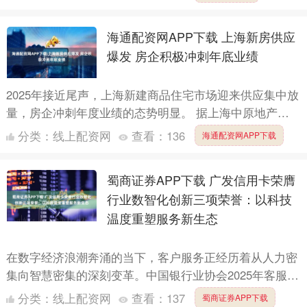
内，备战即....
海通配资网APP下载 上海新房供应
爆发 房企积极冲刺年底业绩
2025年接近尾声，上海新建商品住宅市场迎来供应集中放
量，房企冲刺年度业绩的态势明显。 据上海中原地产数
据显示，11月24日至11月30日一周内，上海新房供应
分类：
线上配资网
查看：
136
海通配资网APP下载
面....
蜀商证券APP下载 广发信用卡荣膺
行业数智化创新三项荣誉：以科技
温度重塑服务新生态
在数字经济浪潮奔涌的当下，客户服务正经历着从人力密
集向智慧密集的深刻变革。中国银行业协会2025年客服中
心与远程银行数智化创新应用大赛评选结果日前揭晓，广
分类：
线上配资网
查看：
137
蜀商证券APP下载