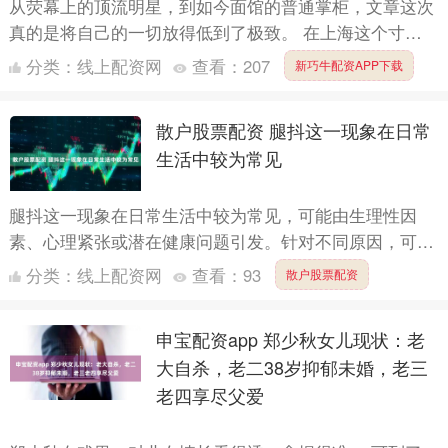
从荧幕上的顶流明星，到如今面馆的普通掌柜，文章这次
真的是将自己的一切放得低到了极致。 在上海这个寸土
寸金的城市，他的陕西面馆八号院儿一开业就迅速走红，
分类：
线上配资网
查看：
207
新巧牛配资APP下载
门口排队长....
散户股票配资 腿抖这一现象在日常
生活中较为常见
腿抖这一现象在日常生活中较为常见，可能由生理性因
素、心理紧张或潜在健康问题引发。针对不同原因，可采
取一系列综合性方法进行预防和缓解。以下从生活习惯、
分类：
线上配资网
查看：
93
散户股票配资
心理调节、运....
申宝配资app 郑少秋女儿现状：老
大自杀，老二38岁抑郁未婚，老三
老四享尽父爱