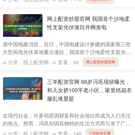
示，该公司....
网上配资炒股官网 我国首个沙地柔
性支架光伏项目并网发电
据中国电建消息，近日，中国电建设计参建的国家第三批
大型风电光伏基地重点项目，我国首个沙地柔性支架光伏
项目并网发电。该项目位于内蒙古自治区巴彦淖尔市乌拉
分类：
线上配资网
查看：
92
网上配资炒股官网
特前旗，总....
三羊配资官网 68岁冯巩现状曝光，
和儿女挤100平老小区，家里纸箱衣
服乱堆显脏
在现代社会，许多明星因财富和社会地位而成为人们关注
的焦点。然而，冯巩却因其独特的生活方式而引发了广泛
的关注。这位68岁的相声艺术家以其简单且真实的生活态
分类：
线上配资网
查看：
148
三羊配资官网