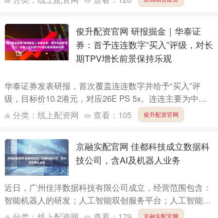
怎样判....
俊升配资官网 研报掘金｜华泰证
券：首予连连数字“买入”评级，对长
期TPV增长前景保持乐观
华泰证券发表研报，首次覆盖连连数字并给予“买入”评
级，目标价10.2港元，对应26E PS 5x。连连主要为中国
商户出海提供跨境支付解决方案，帮助中国商户在境外....
分类：
线上配资网
查看：
105
俊升配资官网
京融实配官网 佳都科技成立数据科
技公司，含AI及机器人业务
近日，广州佳洋数据科技有限公司成立，经营范围包含：
智能机器人的研发；人工智能双创服务平台；人工智能硬
件销售；集成电路芯片设计及服务等。企查查股权穿透显
分类：
线上配资网
查看：
179
京融实配官网