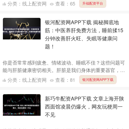
每条动态下都留言了，语气温暖，提醒记得按时吃饭照顾
分类：
线上配资网
查看：
65
升福配资平台
好自己，....
银河配资网APP下载 揭秘脚底地
筋：中医养肝免费方法，睡前揉15
分钟改善肝火旺、失眠等健康问
题！
你是否常常感到疲惫、情绪波动、睡眠不佳？这些问题可
能与肝脏健康密切相关。肝脏是我们身体的重要器官，负
责解毒、消化和血液循环等关键功能。然而，现代生活节
分类：
线上配资网
查看：
81
银河配资网APP下载
奏快，压力....
新巧牛配资APP下载 文章上海开陕
西面馆凌晨仍爆火，网友玩梗周一
不见