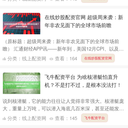
度，默默....
在线炒股配资官网 超级周来袭：新
年非农见面下的全球市场前瞻
（原标题：超级周来袭：新年非农见面下的全球市场前
瞻） 汇通财经APP讯——新年到，美国12月CPI、以及下
周五非农就业数据的压轴登场，中国服务业PMI与进出口
分类：
线上配资网
查看：
164
在线炒股配资官网
数....
飞牛配资平台 为啥核潜艇怕直升
机？不是打不过，是根本没法打！
说到核潜艇，它的能力往往让人觉得非常强大。核潜艇庞
大，重量上万吨，可以潜入海底几百米深，甚至还能发射
核导弹，看起来几乎是无敌的存在。然而，现实中一旦遇
分类：
线上配资网
查看：
145
飞牛配资平台
到反潜直升....