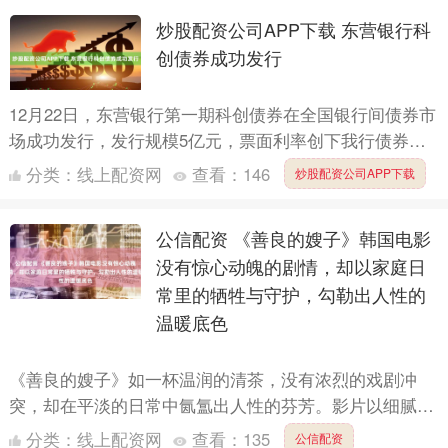
炒股配资公司APP下载 东营银行科
创债券成功发行
12月22日，东营银行第一期科创债券在全国银行间债券市
场成功发行，发行规模5亿元，票面利率创下我行债券发
行历史最低纪录。此次发行既是我行深化科技金融创新的
分类：
线上配资网
查看：
146
炒股配资公司APP下载
突破性....
公信配资 《善良的嫂子》韩国电影
没有惊心动魄的剧情，却以家庭日
常里的牺牲与守护，勾勒出人性的
温暖底色
《善良的嫂子》如一杯温润的清茶，没有浓烈的戏剧冲
突，却在平淡的日常中氤氲出人性的芬芳。影片以细腻的
笔触描绘了一个普通家庭的悲欢离合，通过嫂子露露如春
分类：
线上配资网
查看：
135
公信配资