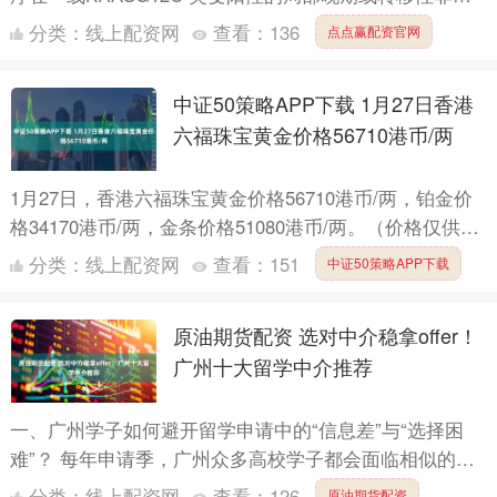
状非小细胞肺癌中的随机、对照、开放性、....
分类：
线上配资网
查看：
136
点点赢配资官网
中证50策略APP下载 1月27日香港
六福珠宝黄金价格56710港币/两
1月27日，香港六福珠宝黄金价格56710港币/两，铂金价
格34170港币/两，金条价格51080港币/两。（价格仅供参
考，以门店实际为准）同日上海黄金交易所现....
分类：
线上配资网
查看：
151
中证50策略APP下载
原油期货配资 选对中介稳拿offer！
广州十大留学中介推荐
一、广州学子如何避开留学申请中的“信息差”与“选择困
难”？ 每年申请季，广州众多高校学子都会面临相似的困
惑：如何从海量网络信息中筛选出有效的院校专业情报？
分类：
线上配资网
查看：
126
原油期货配资