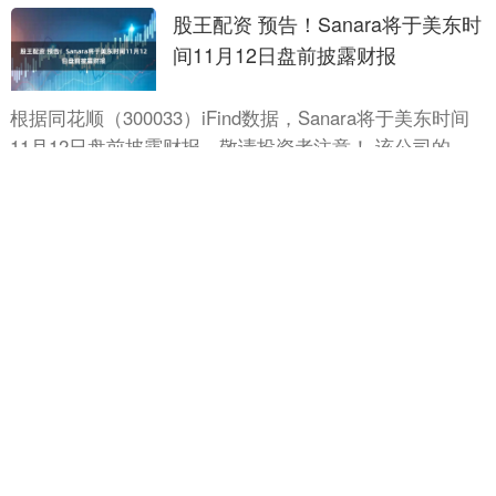
股王配资 预告！Sanara将于美东时
间11月12日盘前披露财报
根据同花顺（300033）iFind数据，Sanara将于美东时间
11月12日盘前披露财报，敬请投资者注意！ 该公司的历
史财报披露情况： 日期（美东时间）发布时....
分类：
线上配资网
查看：
103
股王配资
至简配资平台 肉沫豇豆角：一勺下
肚，米饭瞬间“消失”的魔法
“妈，今天吃啥？”这句话大概是中国家庭里最高频的日常
问候之一。而当厨房飘来一阵混合着肉香与豆角的香气
时，答案便不言而喻——是那盘让人筷子停不下来的“肉
分类：
线上配资网
查看：
187
至简配资平台
沫豇豆角”....
点金股配资平台 备思复联合帕博利