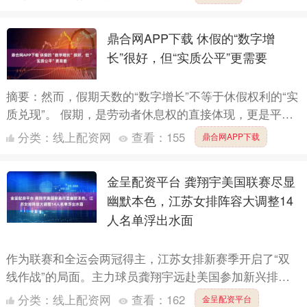
蚕吐丝般的无....
鼎合网APP下载 休假的“数字增
长”很好，但“实质公平”更需要
摘要：然而，假期天数的“数字增长”不等于休假权利的“实
质兑现”。 假期，是劳动者休息权的直接体现，更是平衡
工作与生活的重要纽带。2025年，中国休假制度上迎来
分类：
线上配资网
查看：
155
鼎合网APP下载
多....
金呈配资平台 龚翔宇美国联赛尽显
幽默本色，江苏女排阵容大调整14
人名单浮出水面
作为联赛和全运会两冠得主，江苏女排新赛季开启了“双
线作战”的局面。主力球员龚翔宇远赴美国参加新兴排球
联赛，而队内其他成员如吴梦洁、倪非凡等则继续留守国
分类：
线上配资网
查看：
162
金呈配资平台