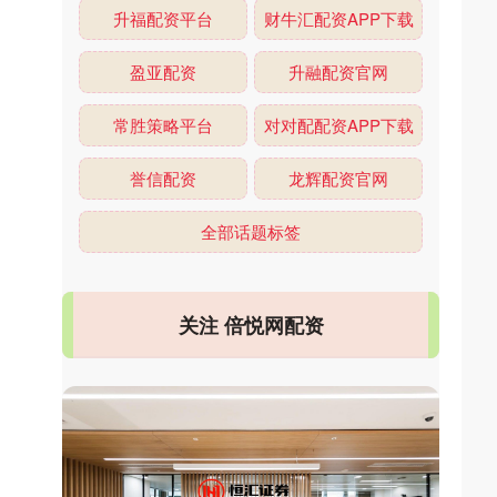
升福配资平台
财牛汇配资APP下载
盈亚配资
升融配资官网
常胜策略平台
对对配配资APP下载
誉信配资
龙辉配资官网
全部话题标签
关注 倍悦网配资