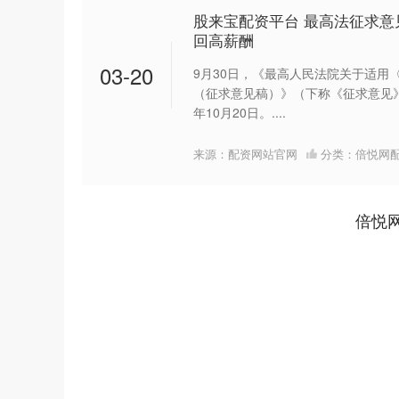
股来宝配资平台 最高法征求
回高薪酬
03-20
9月30日，《最高人民法院关于适用
（征求意见稿）》（下称《征求意见》
年10月20日。....
来源：配资网站官网
分类：
倍悦网
倍悦