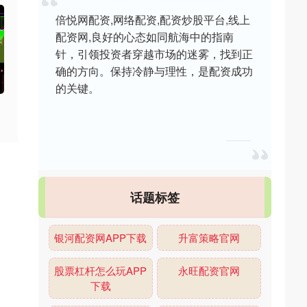
倍悦网配资,网络配资,配资炒股平台,线上
配资网,良好的心态如同航海中的指南
针，引领投资者穿越市场的迷雾，找到正
确的方向。保持冷静与理性，是配资成功
的关键。
话题标签
银河配资网APP下载
升富策略官网
股票杠杆怎么玩APP
永旺配资官网
下载