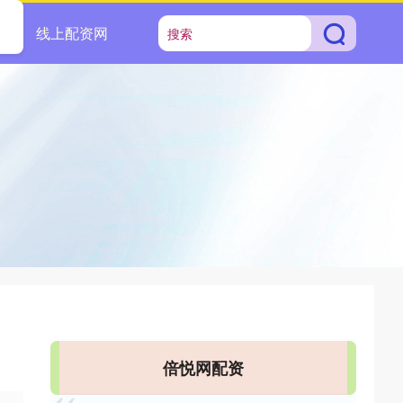
台
线上配资网
倍悦网配资