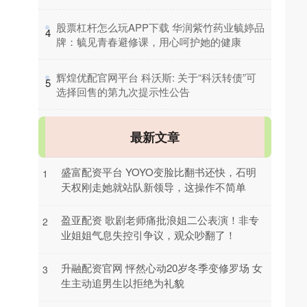
​股票杠杆怎么玩APP下载 华润紫竹药业毓婷品
4
牌：毓见青春避修课，用心呵护她的健康
​辉煌优配官网平台 科沃斯: 关于“科沃转债”可
5
选择回售的第九次提示性公告
最新文章
盛富配资平台 YOYO变脸比翻书还快，石明
1
天权刚走她就站队新领导，这操作不简单
盈亚配资 歌剧老师痛批浪姐二公表演！非专
2
业姐姐气息失控引争议，观众吵翻了！
升融配资官网 怦然心动20岁冬季变修罗场 女
3
生主动追男生以拒绝为礼貌