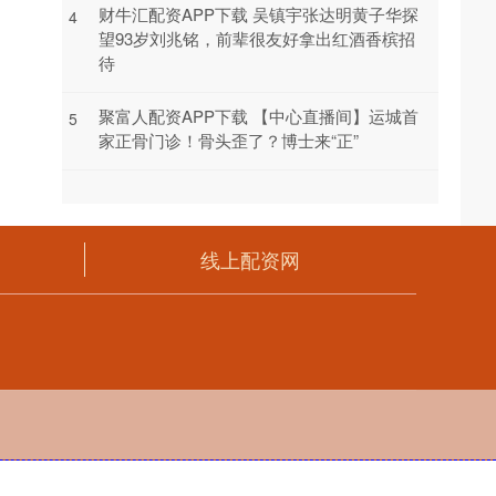
财牛汇配资APP下载 吴镇宇张达明黄子华探
4
望93岁刘兆铭，前辈很友好拿出红酒香槟招
待
聚富人配资APP下载 【中心直播间】运城首
5
家正骨门诊！骨头歪了？博士来“正”
线上配资网