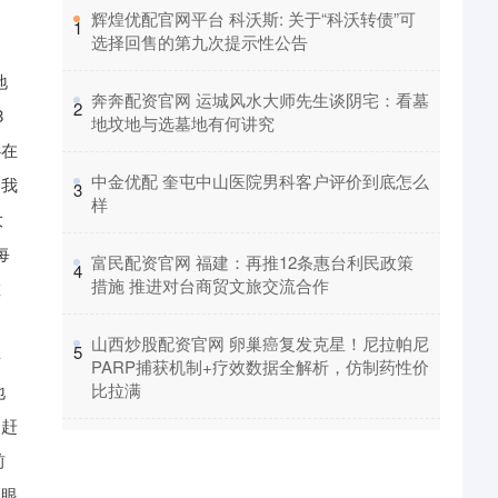
​辉煌优配官网平台 科沃斯: 关于“科沃转债”可
1
选择回售的第九次提示性公告
地
​奔奔配资官网 运城风水大师先生谈阴宅：看墓
2
8
地坟地与选墓地有何讲究
心在
​中金优配 奎屯中山医院男科客户评价到底怎么
，我
3
样
大
每
​富民配资官网 福建：再推12条惠台利民政策
4
措施 推进对台商贸文旅交流合作
散
。
​山西炒股配资官网 卵巢癌复发克星！尼拉帕尼
5
海
PARP捕获机制+疗效数据全解析，仿制药性价
比拉满
地
，赶
前
次眼