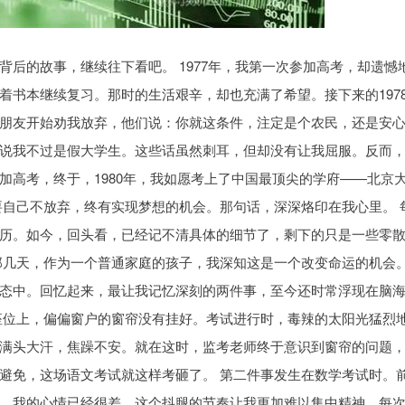
后的故事，继续往下看吧。 1977年，我第一次参加高考，却遗憾
着书本继续复习。那时的生活艰辛，却也充满了希望。接下来的197
朋友开始劝我放弃，他们说：你就这条件，注定是个农民，还是安
说我不过是假大学生。这些话虽然刺耳，但却没有让我屈服。反而
加高考，终于，1980年，我如愿考上了中国最顶尖的学府——北京
要自己不放弃，终有实现梦想的机会。那句话，深深烙印在我心里。 
历。如今，回头看，已经记不清具体的细节了，剩下的只是一些零
那几天，作为一个普通家庭的孩子，我深知这是一个改变命运的机会
态中。回忆起来，最让我记忆深刻的两件事，至今还时常浮现在脑
座位上，偏偏窗户的窗帘没有挂好。考试进行时，毒辣的太阳光猛烈
满头大汗，焦躁不安。就在这时，监考老师终于意识到窗帘的问题
避免，这场语文考试就这样考砸了。 第二件事发生在数学考试时。
，我的心情已经很差，这个抖腿的节奏让我更加难以集中精神。每