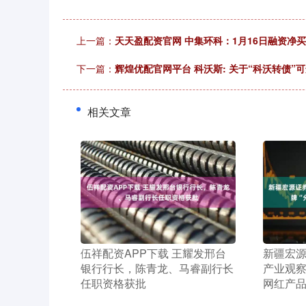
上一篇：
天天盈配资官网 中集环科：1月16日融资净买入
下一篇：
辉煌优配官网平台 科沃斯: 关于“科沃转债
相关文章
​伍祥配资APP下载 王耀发邢台
​新疆宏
银行行长，陈青龙、马睿副行长
产业观察
任职资格获批
网红产