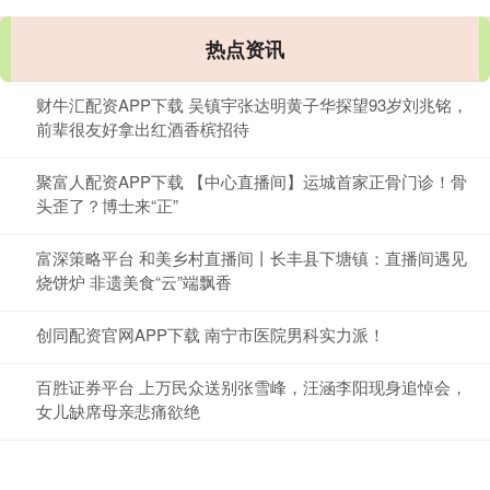
热点资讯
财牛汇配资APP下载 吴镇宇张达明黄子华探望93岁刘兆铭，
前辈很友好拿出红酒香槟招待
聚富人配资APP下载 【中心直播间】运城首家正骨门诊！骨
头歪了？博士来“正”
富深策略平台 和美乡村直播间丨长丰县下塘镇：直播间遇见
烧饼炉 非遗美食“云”端飘香
创同配资官网APP下载 南宁市医院男科实力派！
百胜证券平台 上万民众送别张雪峰，汪涵李阳现身追悼会，
女儿缺席母亲悲痛欲绝