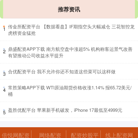
推荐资讯
​传金所配资平台 【数据看盘】IF期指空头大幅减仓 三花智控龙
1
虎榜资金猛抢
​鼎盛配资APP下载 南方航空盘中涨超5% 机构称客运景气改善
2
有望推动公司收益水平提升
​合优配资平台 我不允许你还不知道这些菜可以这样做
3
​常胜策略APP下载 WTI原油期货价格收涨1.14% 报65.72美元/
4
桶
​盈胜优配平台 苹果新手机破发，iPhone 17最低至4999元
5
倍悦网配资
网络配资
配资炒股平
线上配资网