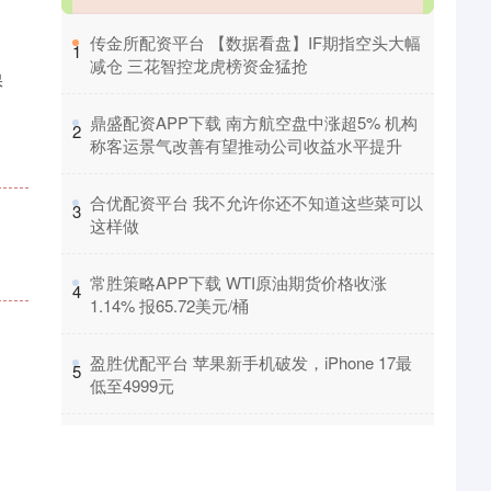
​传金所配资平台 【数据看盘】IF期指空头大幅
1
减仓 三花智控龙虎榜资金猛抢
保
​鼎盛配资APP下载 南方航空盘中涨超5% 机构
2
称客运景气改善有望推动公司收益水平提升
。
​合优配资平台 我不允许你还不知道这些菜可以
3
这样做
​常胜策略APP下载 WTI原油期货价格收涨
4
1.14% 报65.72美元/桶
​盈胜优配平台 苹果新手机破发，iPhone 17最
5
低至4999元