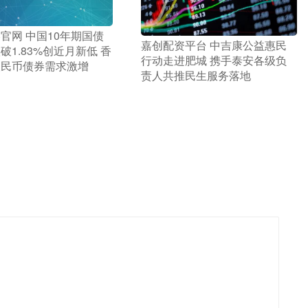
略官网 中国10年期国债
​嘉创配资平台 中吉康公益惠民
破1.83%创近月新低 香
行动走进肥城 携手泰安各级负
人民币债券需求激增
责人共推民生服务落地