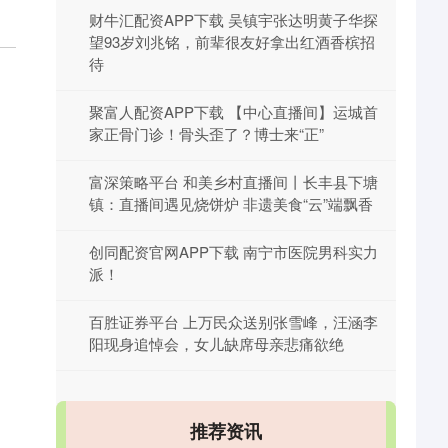
财牛汇配资APP下载 吴镇宇张达明黄子华探
望93岁刘兆铭，前辈很友好拿出红酒香槟招
待
聚富人配资APP下载 【中心直播间】运城首
家正骨门诊！骨头歪了？博士来“正”
富深策略平台 和美乡村直播间丨长丰县下塘
镇：直播间遇见烧饼炉 非遗美食“云”端飘香
创同配资官网APP下载 南宁市医院男科实力
派！
百胜证券平台 上万民众送别张雪峰，汪涵李
阳现身追悼会，女儿缺席母亲悲痛欲绝
推荐资讯