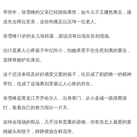
早些年，张雪峰的父亲已经因病离世，如今儿子又骤然离去，接
连失去两位至亲，这份伤痛足以压垮一位老人。
张雪峰11岁的女儿张姩菡，据说没有出现在告别现场。
估计是家人心疼孩子年纪尚小，怕她承受不住生死别离的重击，
选择将她护在身后。
这个还没来得及好好感受父爱的孩子，往后成了奶奶唯一的精神
寄托，也成了这场离别里最让人心疼的存在。
张雪峰是黑龙江齐齐哈尔人，出身寒门，从小县城一路摸爬滚
打，靠着自己的努力闯出一片天。
追悼会现场的祭品，几乎没有贵重的器物，但有东北人最爱的黄
桃罐头和饺子，静静摆放在鲜花旁。