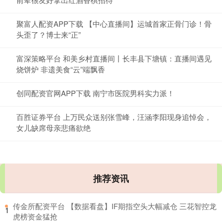
聚富人配资APP下载 【中心直播间】运城首家正骨门诊！骨
头歪了？博士来“正”
富深策略平台 和美乡村直播间丨长丰县下塘镇：直播间遇见
烧饼炉 非遗美食“云”端飘香
创同配资官网APP下载 南宁市医院男科实力派！
百胜证券平台 上万民众送别张雪峰，汪涵李阳现身追悼会，
女儿缺席母亲悲痛欲绝
推荐资讯
​传金所配资平台 【数据看盘】IF期指空头大幅减仓 三花智控龙
1
虎榜资金猛抢