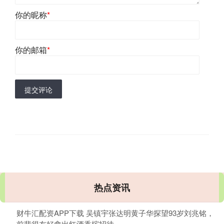
你的昵称
*
你的邮箱
*
提交评论
热点资讯
财牛汇配资APP下载 吴镇宇张达明黄子华探望93岁刘兆铭，
前辈很友好拿出红酒香槟招待