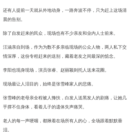
还有人提前一天就从外地动身，一路奔波不停，只为赶上这场清
晨的告别。
除了自发赶来的民众，现场也有不少亲友和业内人士前来。
汪涵亲自到场，作为为数不多亲临现场的公众人物，两人私下交
情深厚，这份专程赶来的送别，藏着老友之间最深的惦念。
李阳也现身现场，演员张睿、赵丽颖则托人送来花圈。
现场最让人泪目的，始终是张雪峰家人的悲痛。
张雪峰的老母亲全程被人搀扶，白发人送黑发人的剧痛，让她几
乎撑不住身体，看着儿子的遗体失声痛哭。
老人的每一声哽咽，都揪着在场所有人的心，全场跟着默默垂
泪。