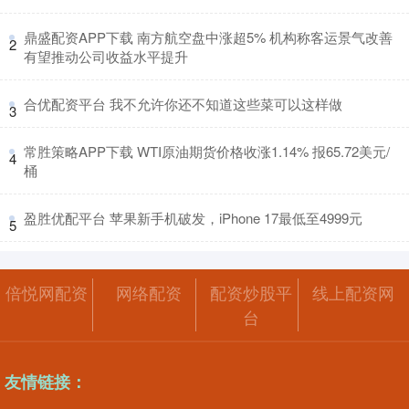
​鼎盛配资APP下载 南方航空盘中涨超5% 机构称客运景气改善
2
有望推动公司收益水平提升
​合优配资平台 我不允许你还不知道这些菜可以这样做
3
​常胜策略APP下载 WTI原油期货价格收涨1.14% 报65.72美元/
4
桶
​盈胜优配平台 苹果新手机破发，iPhone 17最低至4999元
5
倍悦网配资
网络配资
配资炒股平
线上配资网
台
友情链接：