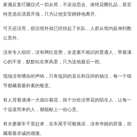
家属反复叮嘱仪式一切从简，不设追思会、谢绝花圈礼品，甚至
特意选在清晨开场，只为让他安安静静地离开。
可天还没亮，殡仪馆外就已经排起了长队，人群从馆内延伸到数
公里外。
没有专人组织，没有网红造势，全是素不相识的普通人，带着满
心的不舍，默默站在寒风里，只为送他最后一程。
现场没有嘈杂的声响，只有低回的哀乐和压抑的抽泣，每一个细
节都藏着最朴素的敬意。
有人背着满满一大袋白菊花，挨个分给没带花的陌生人，让每一
个远道而来的人，都能献上一份心意。
有夫妻驱车千里赶来，在车尾手写敬挽语，没有华丽的辞藻，却
藏着最赤诚的感激。